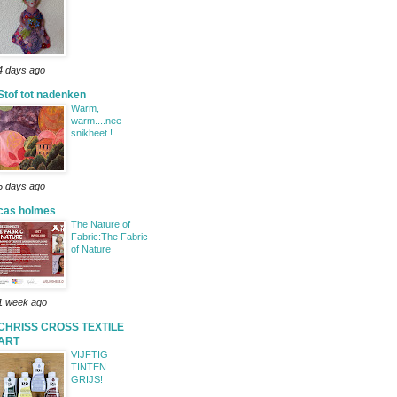
4 days ago
Stof tot nadenken
Warm,
warm....nee
snikheet !
5 days ago
cas holmes
The Nature of
Fabric:The Fabric
of Nature
1 week ago
CHRISS CROSS TEXTILE
ART
VIJFTIG
TINTEN...
GRIJS!