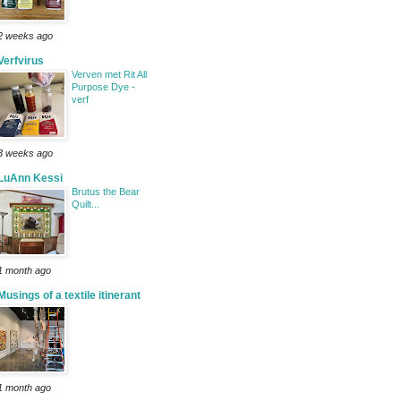
2 weeks ago
Verfvirus
Verven met Rit All
Purpose Dye -
verf
3 weeks ago
LuAnn Kessi
Brutus the Bear
Quilt...
1 month ago
Musings of a textile itinerant
1 month ago