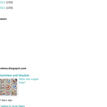
2012
(169)
2011
(109)
owers
holmes.blogspot.com
Sunshine and Shadow
Weer drie vogels
klaar!
2 days ago
CHRIS'S QUILTING