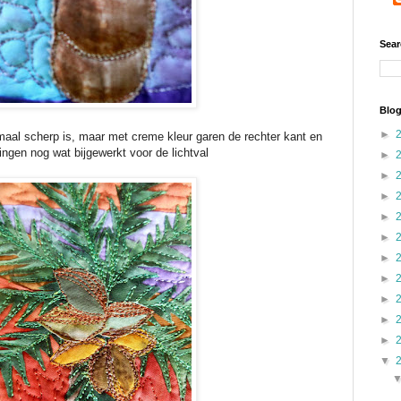
Sear
Blog
►
maal scherp is, maar met creme kleur garen de rechter kant en
ingen nog wat bijgewerkt voor de lichtval
►
►
►
►
►
►
►
►
►
►
▼