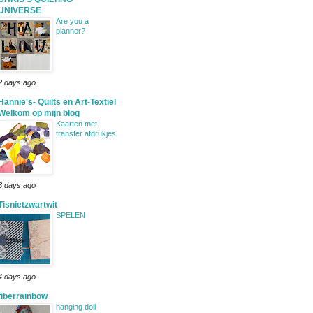
UNIVERSE
Are you a
planner?
2 days ago
Hannie's- Quilts en Art-Textiel
Welkom op mijn blog
Kaarten met
transfer afdrukjes
3 days ago
Tisnietzwartwit
SPELEN
4 days ago
fiberrainbow
hanging doll