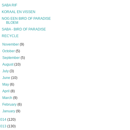
SABA RIF
KORAAL EN VISSEN
NOG EEN BIRD OF PARADISE
BLOEM
SABA - BIRD OF PARADISE
RECYCLE
►
November
(9)
►
October
(5)
►
September
(5)
►
August
(10)
►
July
(3)
►
June
(10)
►
May
(6)
►
April
(8)
►
March
(9)
►
February
(6)
►
January
(9)
2014
(120)
2013
(130)